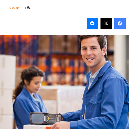
635
0
فيسبوك
‫X
ماسنجر