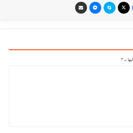
فيسبوك
‫X
سكايب
ماسنجر
مشاركة عبر البريد
يها بـ
*