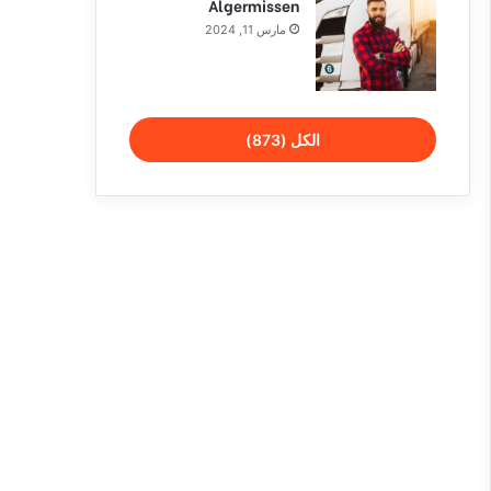
Algermissen
مارس 11, 2024
الكل (873)