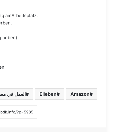
ng amArbeitsplatz.
erben.
g heben)
en
Amazon
Elleben
العمل في مست