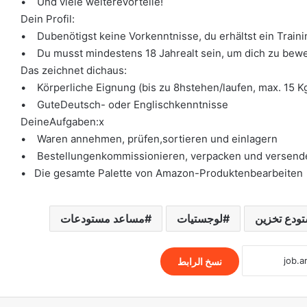
• Und viele weitereVorteile!
Dein Profil:
• Dubenötigst keine Vorkenntnisse, du erhältst ein Traini
• Du musst mindestens 18 Jahrealt sein, um dich zu bew
Das zeichnet dichaus:
• Körperliche Eignung (bis zu 8hstehen/laufen, max. 15 K
• GuteDeutsch- oder Englischkenntnisse
DeineAufgaben:x
• Waren annehmen, prüfen,sortieren und einlagern
• Bestellungenkommissionieren, verpacken und versend
• Die gesamte Palette von Amazon-Produktenbearbeiten
ودع تخزين
لوجستيات
مساعد مستودعات
نسخ الرابط