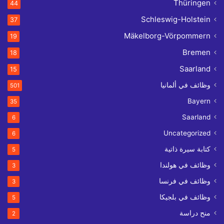
Thüringen
44
Schleswig-Holstein
37
Mäkelborg-Vörpommern
19
Bremen
18
Saarland
15
وظائف في ألمانيا
501
Bayern
35
Saarland
6
Uncategorized
6
كتابة سيرة ذاتية
5
وظائف في هولندا
3
وظائف في فرنسا
3
وظائف في بلجيكا
5
منح دراسة
2