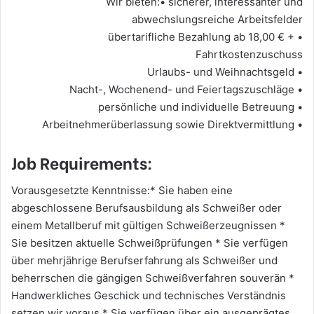
Wir bieten:• sicherer, interessanter und
abwechslungsreiche Arbeitsfelder
• übertarifliche Bezahlung ab 18,00 € +
Fahrtkostenzuschuss
• Urlaubs- und Weihnachtsgeld
• Nacht-, Wochenend- und Feiertagszuschläge
• persönliche und individuelle Betreuung
• Arbeitnehmerüberlassung sowie Direktvermittlung
Job Requirements:
Vorausgesetzte Kenntnisse:* Sie haben eine
abgeschlossene Berufsausbildung als Schweißer oder
einem Metallberuf mit gültigen Schweißerzeugnissen *
Sie besitzen aktuelle Schweißprüfungen * Sie verfügen
über mehrjährige Berufserfahrung als Schweißer und
beherrschen die gängigen Schweißverfahren souverän *
Handwerkliches Geschick und technisches Verständnis
setzen wir voraus * Sie verfügen über ein ausgeprägtes