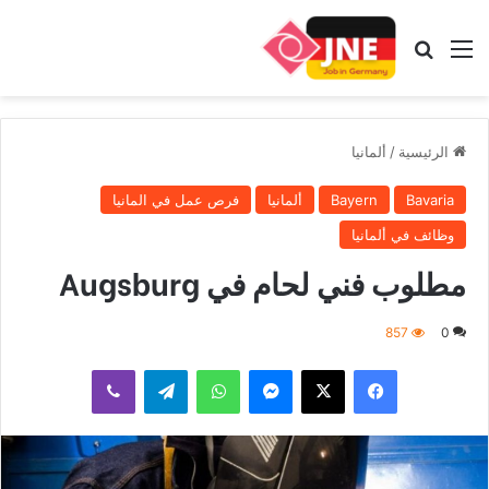
القائمة
بحث عن
الرئيسية
/
ألمانيا
Bavaria
Bayern
ألمانيا
فرص عمل في المانيا
وظائف في ألمانيا
مطلوب فني لحام في Augsburg
857
0
فيسبوك
‫X
ماسنجر
واتساب
تيلقرام
ڤايبر