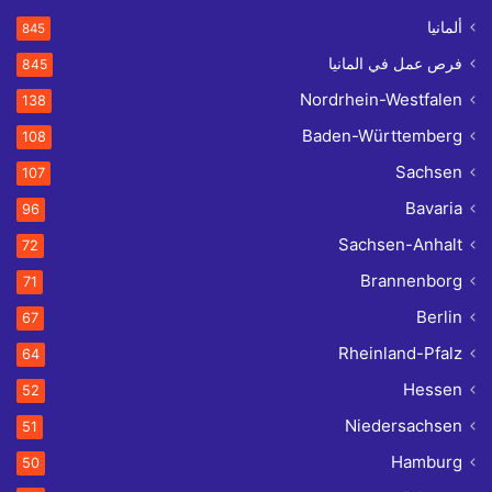
ألمانيا
845
فرص عمل في المانيا
845
Nordrhein-Westfalen
138
Baden-Württemberg
108
Sachsen
107
Bavaria
96
Sachsen-Anhalt
72
Brannenborg
71
Berlin
67
Rheinland-Pfalz
64
Hessen
52
Niedersachsen
51
Hamburg
50