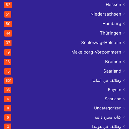
Hessen
52
Niedersachsen
51
Hamburg
50
Thüringen
44
Schleswig-Holstein
37
Mäkelborg-Vörpommern
19
Bremen
18
Saarland
15
وظائف في ألمانيا
501
Bayern
35
Saarland
6
Uncategorized
6
كتابة سيرة ذاتية
5
وظائف في هولندا
3