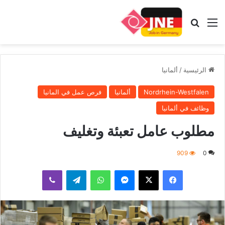
القائمة
بحث عن
الرئيسية
/
ألمانيا
Nordrhein-Westfalen
ألمانيا
فرص عمل في المانيا
وظائف في ألمانيا
مطلوب عامل تعبئة وتغليف
909
0
فيسبوك
‫X
ماسنجر
واتساب
تيلقرام
ڤايبر