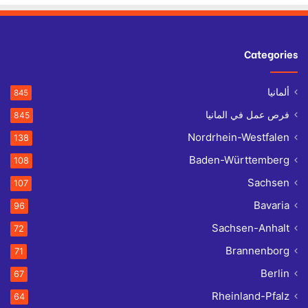
Categories
ألمانيا
845
فرص عمل في المانيا
845
Nordrhein-Westfalen
138
Baden-Württemberg
108
Sachsen
107
Bavaria
96
Sachsen-Anhalt
72
Brannenborg
71
Berlin
67
Rheinland-Pfalz
64