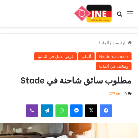
القائمة
بحث عن
الرئيسية
/
ألمانيا
Niedersachsen
ألمانيا
فرص عمل في المانيا
وظائف في ألمانيا
مطلوب سائق شاحنة في Stade
677
0
فيسبوك
‫X
ماسنجر
واتساب
تيلقرام
ڤايبر