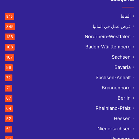
ألمانيا
845
فرص عمل في المانيا
845
Nordrhein-Westfalen
138
Baden-Württemberg
108
Sachsen
107
Bavaria
96
Sachsen-Anhalt
72
Brannenborg
71
Berlin
67
Rheinland-Pfalz
64
Hessen
52
Niedersachsen
51
Hamburg