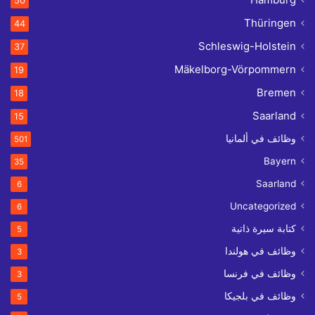
50
Thüringen
44
Schleswig-Holstein
37
Mäkelborg-Vörpommern
19
Bremen
18
Saarland
15
وظائف في ألمانيا
501
Bayern
35
Saarland
6
Uncategorized
6
كتابة سيرة ذاتية
5
وظائف في هولندا
3
وظائف في فرنسا
3
وظائف في بلجيكا
5