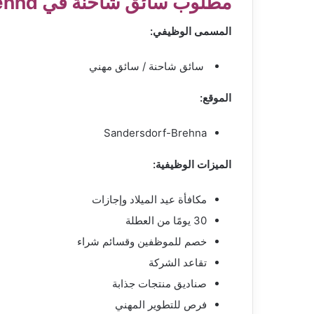
مطلوب سائق شاحنة في Sandersdorf-Brehna
المسمى الوظيفي:
سائق شاحنة / سائق مهني
الموقع:
Sandersdorf-Brehna
الميزات الوظيفية:
مكافأة عيد الميلاد وإجازات
30 يومًا من العطلة
خصم للموظفين وقسائم شراء
تقاعد الشركة
صناديق منتجات جذابة
فرص للتطوير المهني