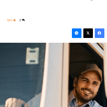
501
0
فيسبوك
‫X
ماسنجر