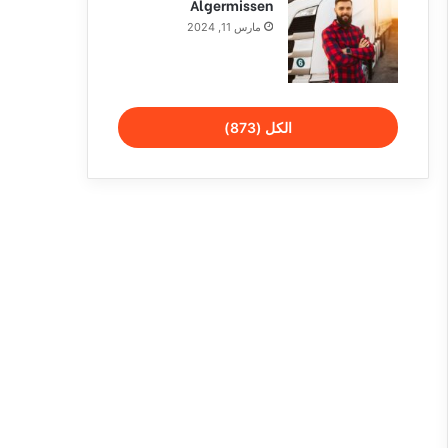
Algermissen
مارس 11, 2024
الكل (873)