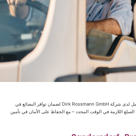
مطلوب سائق شاحنة في Sandersdorf-Brehna للعمل لدى شركة Dirk Rossmann GmbH لضمان توافر البضائع في
السلع اللازمة في الوقت المحدد – مع الحفاظ على الأمان في تأمين