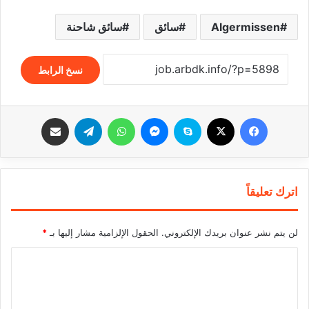
Algermissen
سائق
سائق شاحنة
نسخ الرابط
فيسبوك
‫X
سكايب
ماسنجر
واتساب
تيلقرام
مشاركة عبر البريد
اترك تعليقاً
لن يتم نشر عنوان بريدك الإلكتروني.
الحقول الإلزامية مشار إليها بـ
*
ا
ل
ت