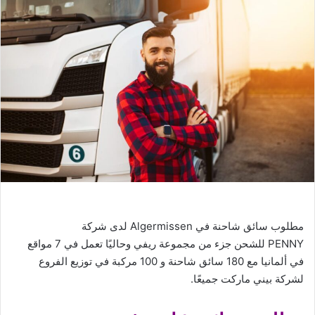
مطلوب سائق شاحنة في Algermissen لدى شركة
PENNY للشحن جزء من مجموعة ريفي وحاليًا تعمل في 7 مواقع
في ألمانيا مع 180 سائق شاحنة و 100 مركبة في توزيع الفروع
لشركة بيني ماركت جميعًا.