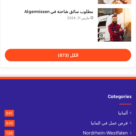
مطلوب سائق شاحنة في Algermissen
مارس 11, 2024
الكل (873)
Categories
ألمانيا
845
فرص عمل في المانيا
845
Nordrhein-Westfalen
138