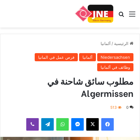
القائمة
بحث عن
الرئيسية
/
ألمانيا
Niedersachsen
ألمانيا
فرص عمل في المانيا
وظائف في ألمانيا
مطلوب سائق شاحنة في
Algermissen
513
0
فيسبوك
‫X
ماسنجر
واتساب
تيلقرام
ڤايبر