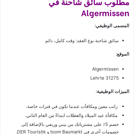
مطلوب سائق شاحنة في
Algermissen
المسمى الوظيفي:
سائق شاحنة نوع العقد: وقت كامل، دائم
الموقع:
Algermissen
31275 Lehrte
الميزات الوظيفية:
راتب معين ومكافآت عندما تكون في فترات خاصة.
مكافأة عيد الميلاد والعطلات ابتداءً من العام الثاني.
خصم 5٪ على مشترياتك من بيني وريفي بالإضافة إلى
خصومات أخرى في toom Baumarkt و DER Touristik.