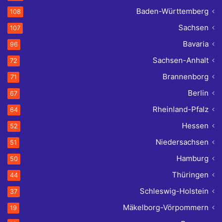
Baden-Württemberg
108
Sachsen
107
Bavaria
96
Sachsen-Anhalt
72
Brannenborg
71
Berlin
67
Rheinland-Pfalz
64
Hessen
52
Niedersachsen
51
Hamburg
50
Thüringen
44
Schleswig-Holstein
37
Mäkelborg-Vörpommern
19