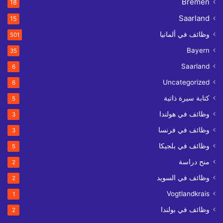
Bremen
18
Saarland
15
وظائف في ألمانيا
501
Bayern
35
Saarland
6
Uncategorized
6
كتابة سيرة ذاتية
5
وظائف في هولندا
3
وظائف في فرنسا
3
وظائف في بلجيكا
5
منح دراسة
2
وظائف في السويد
2
Vogtlandkrais
1
وظائف في بولندا
2