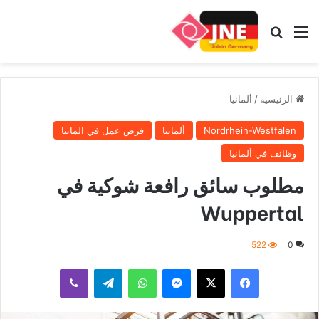
القائمة
بحث عن
الرئيسية
/
ألمانيا
Nordrhein-Westfalen
ألمانيا
فرص عمل في المانيا
وظائف في ألمانيا
مطلوب سائق رافعة شوكية في
Wuppertal
522
0
فيسبوك
‫X
ماسنجر
واتساب
تيلقرام
ڤايبر