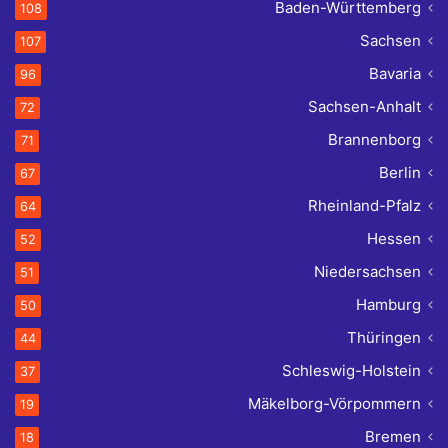
Baden-Württemberg
108
Sachsen
107
Bavaria
96
Sachsen-Anhalt
72
Brannenborg
71
Berlin
67
Rheinland-Pfalz
64
Hessen
52
Niedersachsen
51
Hamburg
50
Thüringen
44
Schleswig-Holstein
37
Mäkelborg-Vörpommern
19
Bremen
18