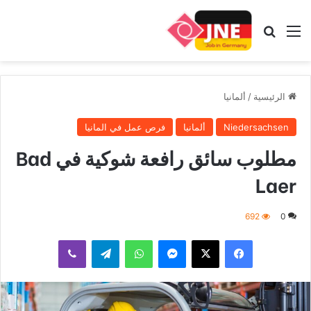
القائمة
بحث عن
الرئيسية
/
ألمانيا
Niedersachsen
ألمانيا
فرص عمل في المانيا
مطلوب سائق رافعة شوكية في Bad
Laer
692
0
فيسبوك
‫X
ماسنجر
واتساب
تيلقرام
ڤايبر