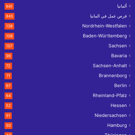
ألمانيا
845
فرص عمل في المانيا
845
Nordrhein-Westfalen
138
Baden-Württemberg
108
Sachsen
107
Bavaria
96
Sachsen-Anhalt
72
Brannenborg
71
Berlin
67
Rheinland-Pfalz
64
Hessen
52
Niedersachsen
51
Hamburg
50