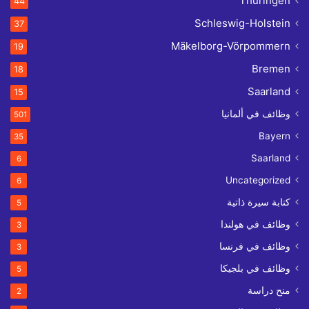
Thüringen
44
Schleswig-Holstein
37
Mäkelborg-Vörpommern
19
Bremen
18
Saarland
15
وظائف في ألمانيا
501
Bayern
35
Saarland
6
Uncategorized
6
كتابة سيرة ذاتية
5
وظائف في هولندا
3
وظائف في فرنسا
3
وظائف في بلجيكا
5
منح دراسة
2