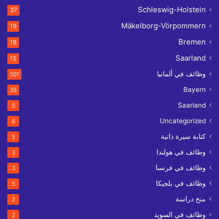
Schleswig-Holstein
37
Mäkelborg-Vörpommern
19
Bremen
18
Saarland
15
وظائف في ألمانيا
501
Bayern
35
Saarland
6
Uncategorized
6
كتابة سيرة ذاتية
5
وظائف في هولندا
3
وظائف في فرنسا
3
وظائف في بلجيكا
5
منح دراسة
2
وظائف في السويد
2