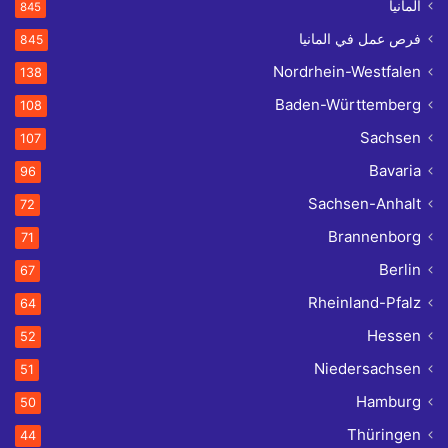
ألمانيا
845
فرص عمل في المانيا
845
Nordrhein-Westfalen
138
Baden-Württemberg
108
Sachsen
107
Bavaria
96
Sachsen-Anhalt
72
Brannenborg
71
Berlin
67
Rheinland-Pfalz
64
Hessen
52
Niedersachsen
51
Hamburg
50
Thüringen
44