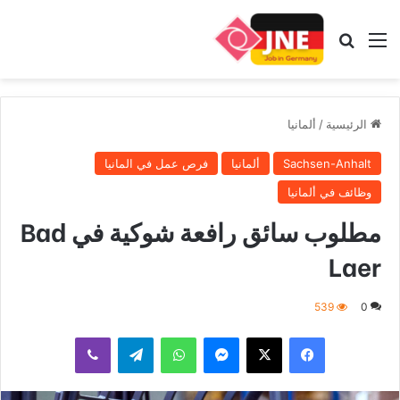
القائمة
بحث عن
الرئيسية
/
ألمانيا
Sachsen-Anhalt
ألمانيا
فرص عمل في المانيا
وظائف في ألمانيا
مطلوب سائق رافعة شوكية في Bad
Laer
539
0
فيسبوك
‫X
ماسنجر
واتساب
تيلقرام
ڤايبر