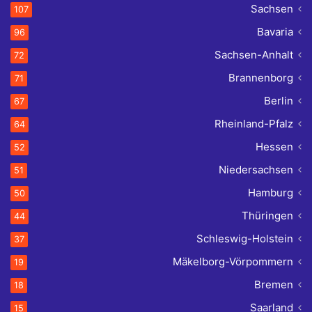
Sachsen
107
Bavaria
96
Sachsen-Anhalt
72
Brannenborg
71
Berlin
67
Rheinland-Pfalz
64
Hessen
52
Niedersachsen
51
Hamburg
50
Thüringen
44
Schleswig-Holstein
37
Mäkelborg-Vörpommern
19
Bremen
18
Saarland
15