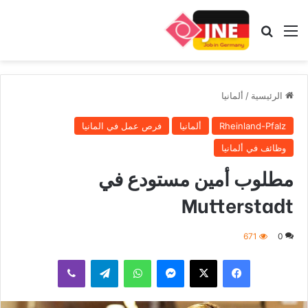
القائمة
بحث عن
الرئيسية
/
ألمانيا
Rheinland-Pfalz
ألمانيا
فرص عمل في المانيا
وظائف في ألمانيا
مطلوب أمين مستودع في
Mutterstadt
671
0
فيسبوك
‫X
ماسنجر
واتساب
تيلقرام
ڤايبر