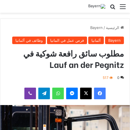
القائمة
بحث عن
الرئيسية
/
Bayern
Bayern
ألمانيا
فرص عمل في المانيا
وظائف في ألمانيا
مطلوب سائق رافعة شوكية في
Lauf an der Pegnitz
517
0
فيسبوك
‫X
ماسنجر
واتساب
تيلقرام
ڤايبر