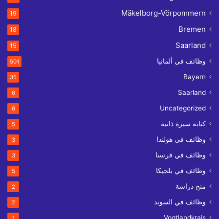
Mäkelborg-Vörpommern
19
Bremen
18
Saarland
15
وظائف في ألمانيا
501
Bayern
35
Saarland
6
Uncategorized
6
كتابة سيرة ذاتية
5
وظائف في هولندا
3
وظائف في فرنسا
3
وظائف في بلجيكا
5
منح دراسة
2
وظائف في السويد
2
Vogtlandkrais
1