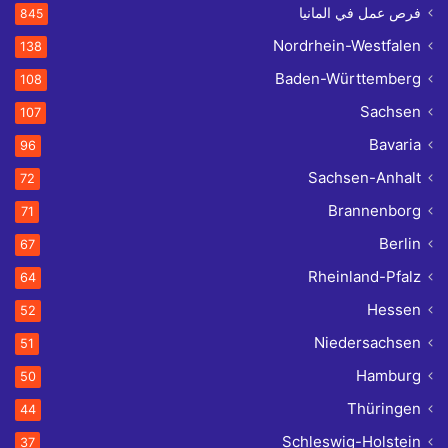
فرص عمل في المانيا
845
Nordrhein-Westfalen
138
Baden-Württemberg
108
Sachsen
107
Bavaria
96
Sachsen-Anhalt
72
Brannenborg
71
Berlin
67
Rheinland-Pfalz
64
Hessen
52
Niedersachsen
51
Hamburg
50
Thüringen
44
Schleswig-Holstein
37