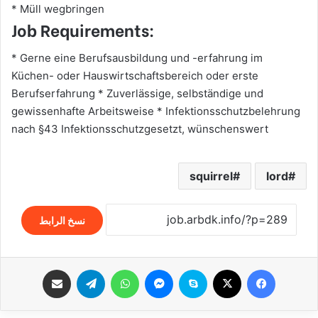
* Müll wegbringen
Job Requirements:
* Gerne eine Berufsausbildung und -erfahrung im
Küchen- oder Hauswirtschaftsbereich oder erste
Berufserfahrung * Zuverlässige, selbständige und
gewissenhafte Arbeitsweise * Infektionsschutzbelehrung
nach §43 Infektionsschutzgesetzt, wünschenswert
squirrel
lord
نسخ الرابط
فيسبوك
‫X
سكايب
ماسنجر
واتساب
تيلقرام
مشاركة عبر البريد