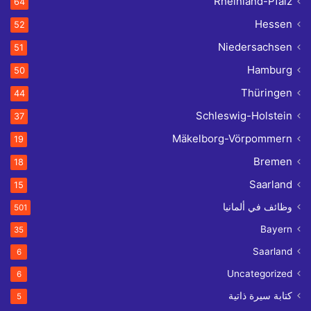
Rheinland-Pfalz
64
Hessen
52
Niedersachsen
51
Hamburg
50
Thüringen
44
Schleswig-Holstein
37
Mäkelborg-Vörpommern
19
Bremen
18
Saarland
15
وظائف في ألمانيا
501
Bayern
35
Saarland
6
Uncategorized
6
كتابة سيرة ذاتية
5