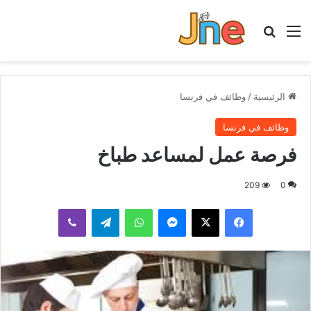
القائمة
بحث عن
الرئيسية
/
وظائف في فرنسا
وظائف في فرنسا
فرصة عمل لمساعد طباخ
209
0
فيسبوك
‫X
ماسنجر
واتساب
تيلقرام
ڤايبر