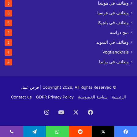
وظائف في هولندا
3
وظائف في فرنسا
3
وظائف في بلجيكا
5
منح دراسة
2
وظائف في السويد
2
Vogtlandkrais
1
وظائف في بولندا
2
© Copyright 2026, All Rights Reserved | فرص عمل
الرئيسية
سياسة الخصوصية
GDPR Privacy Policy
Contact us
فيسبوك
‫X
‫YouTube
انستقرام