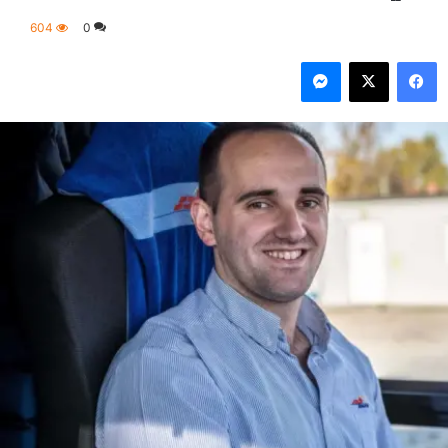
604
0
فيسبوك
‫X
ماسنجر