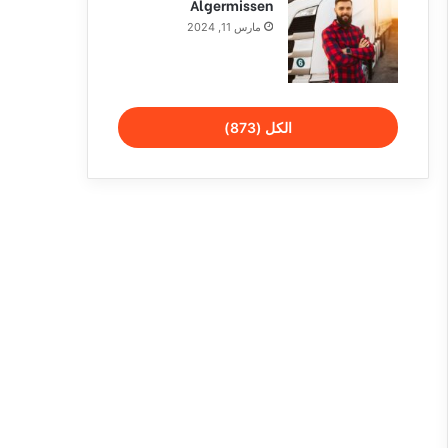
Algermissen
مارس 11, 2024
الكل (873)