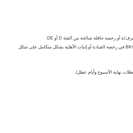
أو رخصة حافلة صالحة من الفئة D أو DE.
تسجيل صالح للمفتاح رقم 95 وفقًا لمعايير BKrFQG في رخصة القيادة أو إثبات الأهلية بشكل متكامل على شكل
لات نهاية الأسبوع وأيام عطل).