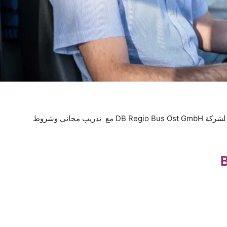
مطلوب سائق حافلة في Berlin في أقرب وقت ممكن لشركة DB Regio Bus Ost GmbH مع تدريب مجاني وشروط