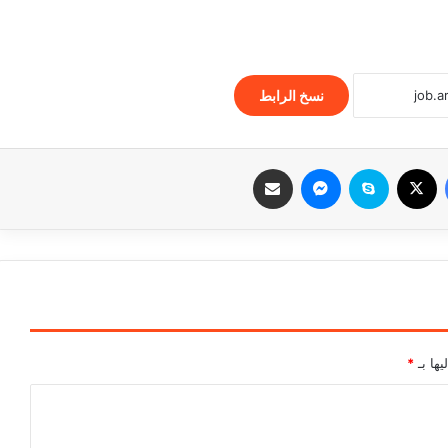
نسخ الرابط
فيسبوك
‫X
سكايب
ماسنجر
مشاركة عبر البريد
يها بـ
*