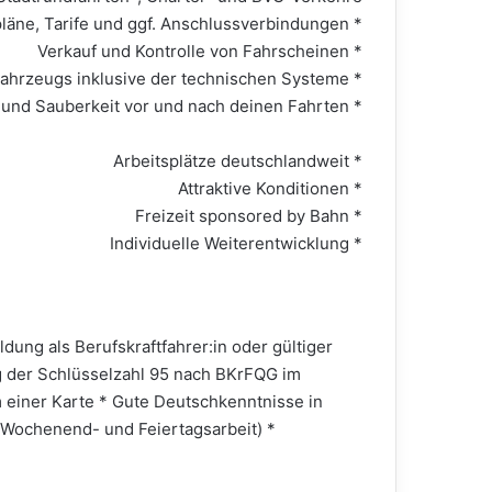
* Information und Beratung der Fahrgäste über Fahrpläne, Tarife und ggf. Anschlussverbindungen
* Verkauf und Kontrolle von Fahrscheinen
* Prüfung der Einsatzfähigkeit deines Fahrzeugs inklusive der technischen Systeme
* Sicherstellen von Ordnung und Sauberkeit vor und nach deinen Fahrten
* Arbeitsplätze deutschlandweit
* Attraktive Konditionen
* Freizeit sponsored by Bahn
* Individuelle Weiterentwicklung
dung als Berufskraftfahrer:in oder gültiger
g der Schlüsselzahl 95 nach BKrFQG im
 einer Karte * Gute Deutschkenntnisse in
, Wochenend- und Feiertagsarbeit) *